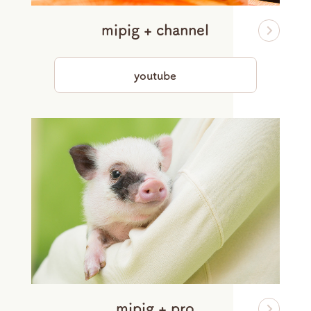
mipig + channel
youtube
mipig + pro