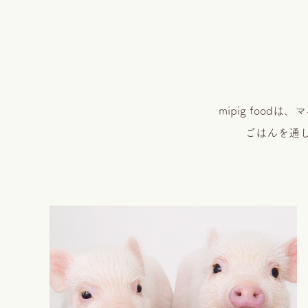
mipig foo
ごはんを通