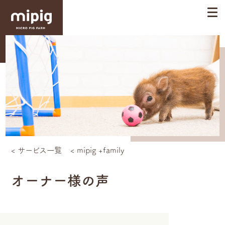
< サービス一覧
< mipig +family
オーナー様の声